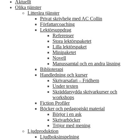
Aktuellt
Olika tjänster
Litterära tjänster
Privat skrivhelg med AC Collin
Författarcoaching
Lektörsuppdrag
Referenser
Stora lektörspaketet
Lilla lektörspaket
Minipaketet
Novell
Manussamtal och en andra läsning
Biblioterapi
Handledning och kurser
Skrivarsafari – Fridhem
Under texten
Skräddarsydda skrivarkurser och
workshops
Fiction Profiler
Böcker och pedagogiskt material
Börjor i en ask
Skrivarböcker
Tröjor med mening
Ljudproduktion
Ljudboksinspelning