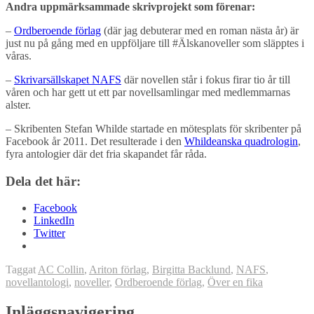
Andra uppmärksammade skrivprojekt som förenar:
–
Ordberoende förlag
(där jag debuterar med en roman nästa år) är
just nu på gång med en uppföljare till #Älskanoveller som släpptes i
våras.
–
Skrivarsällskapet NAFS
där novellen står i fokus firar tio år till
våren och har gett ut ett par novellsamlingar med medlemmarnas
alster.
– Skribenten Stefan Whilde startade en mötesplats för skribenter på
Facebook år 2011. Det resulterade i den
Whildeanska quadrologin
,
fyra antologier där det fria skapandet får råda.
Dela det här:
Facebook
LinkedIn
Twitter
Taggat
AC Collin
,
Ariton förlag
,
Birgitta Backlund
,
NAFS
,
novellantologi
,
noveller
,
Ordberoende förlag
,
Över en fika
Inläggsnavigering