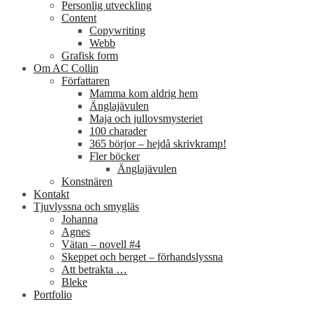
Personlig utveckling
Content
Copywriting
Webb
Grafisk form
Om AC Collin
Författaren
Mamma kom aldrig hem
Änglajävulen
Maja och jullovsmysteriet
100 charader
365 börjor – hejdå skrivkramp!
Fler böcker
Änglajävulen
Konstnären
Kontakt
Tjuvlyssna och smygläs
Johanna
Agnes
Vätan – novell #4
Skeppet och berget – förhandslyssna
Att betrakta …
Bleke
Portfolio