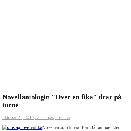
Novellantologin "Över en fika" drar på
turné
oktober 21, 2014
AC
lästips
,
noveller
Novellen som litterär form får äntligen den