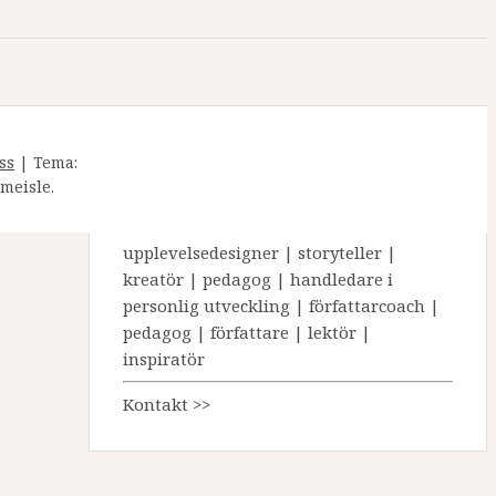
ss
|
Tema:
meisle.
AC Collin
upplevelsedesigner | storyteller |
kreatör | pedagog | handledare i
personlig utveckling | författarcoach |
pedagog | författare | lektör |
inspiratör
Kontakt >>