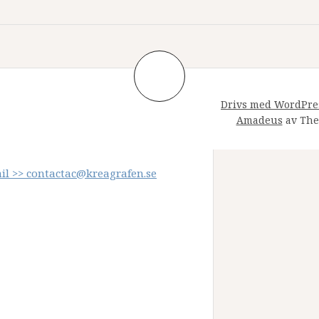
Drivs med WordPre
 Täby
Amadeus
av The
il >> contactac@kreagrafen.se