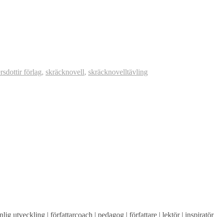
sdottir förlag
,
skräcknovell
,
skräcknovelltävling
lig utveckling | författarcoach | pedagog | författare | lektör | inspiratör