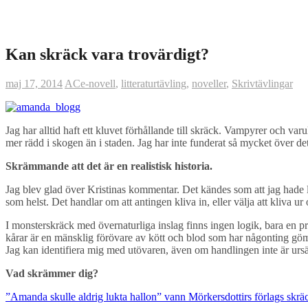
Kan skräck vara trovärdigt?
maj 17, 2014
AC
e-novell
,
litteraturtävling
,
noveller
,
Skrivtävlingar
Jag har alltid haft ett kluvet förhållande till skräck. Vampyrer och var
mer rädd i skogen än i staden. Jag har inte funderat så mycket över 
Skrämmande att det är en realistisk historia.
Jag blev glad över Kristinas kommentar. Det kändes som att jag hade ly
som helst. Det handlar om att antingen kliva in, eller välja att kliva ur
I monsterskräck med övernaturliga inslag finns ingen logik, bara en pr
kårar är en mänsklig förövare av kött och blod som har någonting gömt i
Jag kan identifiera mig med utövaren, även om handlingen inte är ursä
Vad skrämmer dig?
”Amanda skulle aldrig lukta hallon” vann Mörkersdottirs förlags skräc