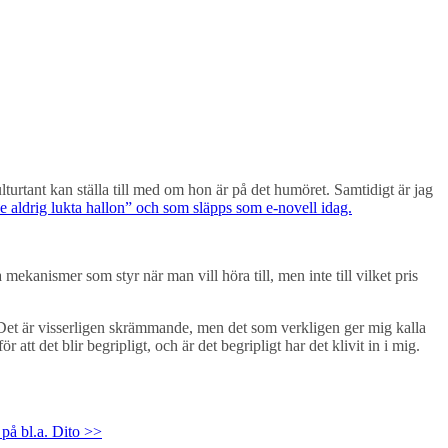
ulturtant kan ställa till med om hon är på det humöret. Samtidigt är jag
 aldrig lukta hallon” och som släpps som e-novell idag.
kanismer som styr när man vill höra till, men inte till vilket pris
n. Det är visserligen skrämmande, men det som verkligen ger mig kalla
t det blir begripligt, och är det begripligt har det klivit in i mig.
 på bl.a. Dito >>