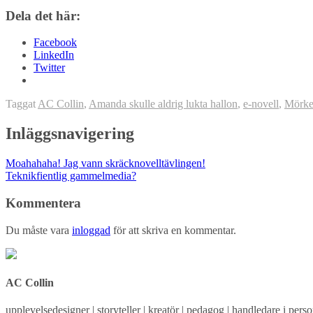
Dela det här:
Facebook
LinkedIn
Twitter
Taggat
AC Collin
,
Amanda skulle aldrig lukta hallon
,
e-novell
,
Mörker
Inläggsnavigering
Moahahaha! Jag vann skräcknovelltävlingen!
Teknikfientlig gammelmedia?
Kommentera
Du måste vara
inloggad
för att skriva en kommentar.
AC Collin
upplevelsedesigner | storyteller | kreatör | pedagog | handledare i person