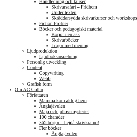
Handledning och kurser
Skrivarsafari – Fridhem
Under texten
Skräddarsydda skrivarkurser och workshops
Fiction Profiler
Böcker och pedagogiskt material
Börjor i en ask
Skrivarböcker
Tröjor med mening
Ljudproduktion
Ljudboksinspelning
Personlig utveckling
Content
Copywriting
Webb
Grafisk form
Om AC Collin
Författaren
Mamma kom aldrig hem
Änglajävulen
Maja och jullovsmysteriet
100 charader
365 börjor – hejdå skrivkramp!
Fler böcker
Änglajävulen