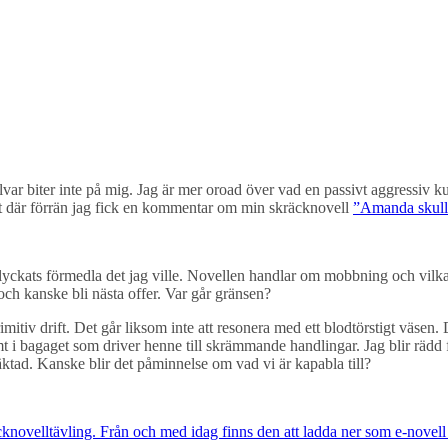
ulvar biter inte på mig. Jag är mer oroad över vad en passivt aggressiv k
det där förrän jag fick en kommentar om min skräcknovell
”Amanda skulle
ckats förmedla det jag ville. Novellen handlar om mobbning och vilka me
 och kanske bli nästa offer. Var går gränsen?
imitiv drift. Det går liksom inte att resonera med ett blodtörstigt väse
 bagaget som driver henne till skrämmande handlingar. Jag blir rädd för at
ktad. Kanske blir det påminnelse om vad vi är kapabla till?
knovelltävling. Från och med idag finns den att ladda ner som e-novell