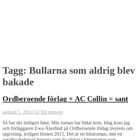
Tagg: Bullarna som aldrig blev
bakade
Ordberoende förlag + AC Collin = sant
augusti 5, 2014
AC
Bli utgiven
Så har det äntligen hänt. Min roman har hittat hem. Idag kom jag
och förläggaren Ewa Åkerlind på Ordberoende förlag överens om
utgivning, troligen hösten 2015. Det är en höstroman, inte en
sprallig feelgood-historia som du slukar i hängmattan runt