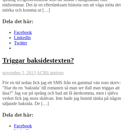
midsommar. Det är en eftertänksam historia om att våga möta det
mörka och komma ut […]
Dela det här:
Facebook
LinkedIn
Twitter
Triggar baksidestexten?
november 5, 2013
AC
Bli utgiven
För en tid sedan fick jag ett SMS från en gammal vän som skrev:
”Har du en ‘baksida’ till romanen så man ser ifall man triggas att
läsa?” Jag var på språng och bad att få återkomma, men i själva
verket fick jag stora skälvan. Inte hade jag hunnit tänka på någon
säljande baksida. De […]
Dela det här:
Facebook