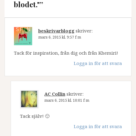
s
blodet."
”
n
a
v
beskrivarblogg
skriver:
mars 6, 2015 kl. 9:57 f m
i
g
Tack för inspiration, från dig och från Khemiri!
e
Logga in för att svara
r
i
n
AC Collin
skriver:
g
mars 6, 2015 kl. 10:01 f m
Tack själv! 🙂
Logga in för att svara