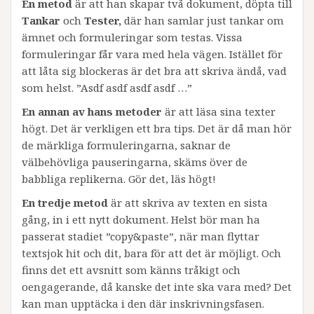
En metod
är att han skapar två dokument, döpta till
Tankar
och
Tester,
där han samlar just tankar om
ämnet och formuleringar som testas. Vissa
formuleringar får vara med hela vägen. Istället för
att låta sig blockeras är det bra att skriva ändå, vad
som helst. ”Asdf asdf asdf asdf …”
En annan av hans metoder
är att läsa sina texter
högt. Det är verkligen ett bra tips. Det är då man hör
de märkliga formuleringarna, saknar de
välbehövliga pauseringarna, skäms över de
babbliga replikerna. Gör det, läs högt!
En tredje metod
är att skriva av texten en sista
gång, in i ett nytt dokument. Helst bör man ha
passerat stadiet ”copy&paste”, när man flyttar
textsjok hit och dit, bara för att det är möjligt. Och
finns det ett avsnitt som känns tråkigt och
oengagerande, då kanske det inte ska vara med? Det
kan man upptäcka i den där inskrivningsfasen.