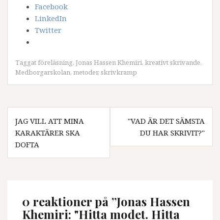
Facebook
LinkedIn
Twitter
Taggat
föreläsning
,
Jonas Hassen Khemiri
,
kreativt skrivande
,
Medborgarskolan
,
metoder
,
skrivkramp
I
JAG VILL ATT MINA
"VAD ÄR DET SÄMSTA
KARAKTÄRER SKA
DU HAR SKRIVIT?"
n
DOFTA
l
ä
g
0 reaktioner på ”
Jonas Hassen
g
Khemiri: "Hitta modet. Hitta