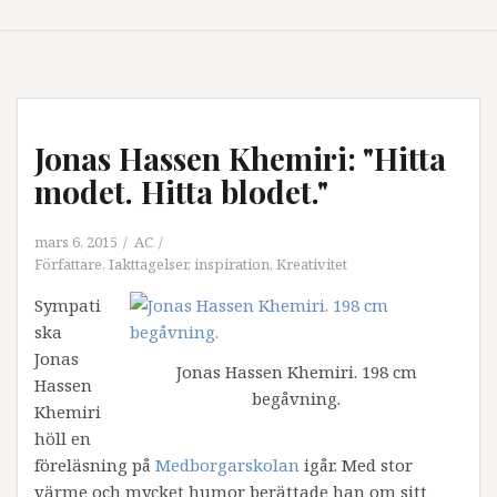
Jonas Hassen Khemiri: "Hitta
modet. Hitta blodet."
mars 6, 2015
AC
Författare
,
Iakttagelser
,
inspiration
,
Kreativitet
Sympati
ska
Jonas
Jonas Hassen Khemiri. 198 cm
Hassen
begåvning.
Khemiri
höll en
föreläsning på
Medborgarskolan
igår. Med stor
värme och mycket humor berättade han om sitt