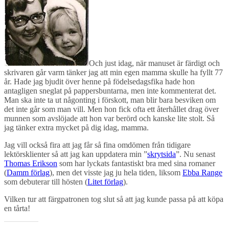
Och just idag, när manuset är färdigt och
skrivaren går varm tänker jag att min egen mamma skulle ha fyllt 77
år. Hade jag bjudit över henne på födelsedagsfika hade hon
antagligen sneglat på pappersbuntarna, men inte kommenterat det.
Man ska inte ta ut någonting i förskott, man blir bara besviken om
det inte går som man vill. Men hon fick ofta ett återhållet drag över
munnen som avslöjade att hon var berörd och kanske lite stolt. Så
jag tänker extra mycket på dig idag, mamma.
Jag vill också fira att jag får så fina omdömen från tidigare
lektörsklienter så att jag kan uppdatera min ”
skrytsida
”. Nu senast
Thomas Erikson
som har lyckats fantastiskt bra med sina romaner
(
Damm förlag
), men det visste jag ju hela tiden, liksom
Ebba Range
som debuterar till hösten (
Litet förlag
).
Vilken tur att färgpatronen tog slut så att jag kunde passa på att köpa
en tårta!