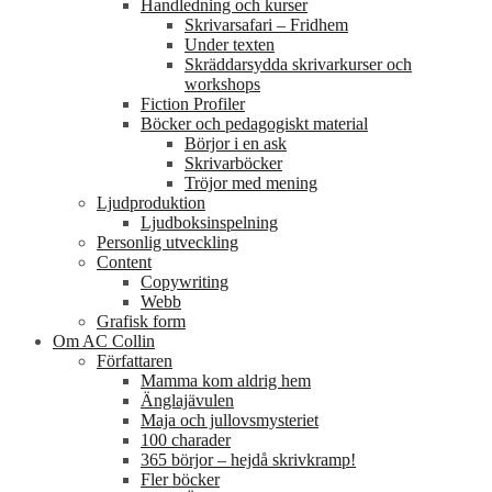
Handledning och kurser
Skrivarsafari – Fridhem
Under texten
Skräddarsydda skrivarkurser och
workshops
Fiction Profiler
Böcker och pedagogiskt material
Börjor i en ask
Skrivarböcker
Tröjor med mening
Ljudproduktion
Ljudboksinspelning
Personlig utveckling
Content
Copywriting
Webb
Grafisk form
Om AC Collin
Författaren
Mamma kom aldrig hem
Änglajävulen
Maja och jullovsmysteriet
100 charader
365 börjor – hejdå skrivkramp!
Fler böcker