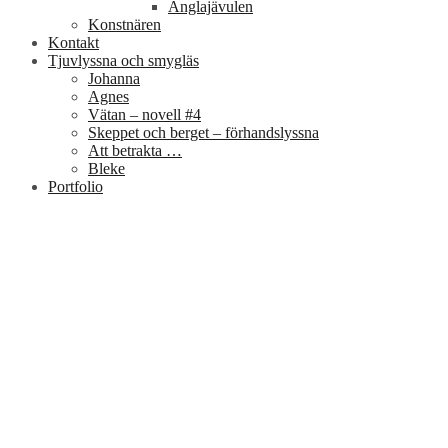
Änglajävulen
Konstnären
Kontakt
Tjuvlyssna och smygläs
Johanna
Agnes
Vätan – novell #4
Skeppet och berget – förhandslyssna
Att betrakta …
Bleke
Portfolio