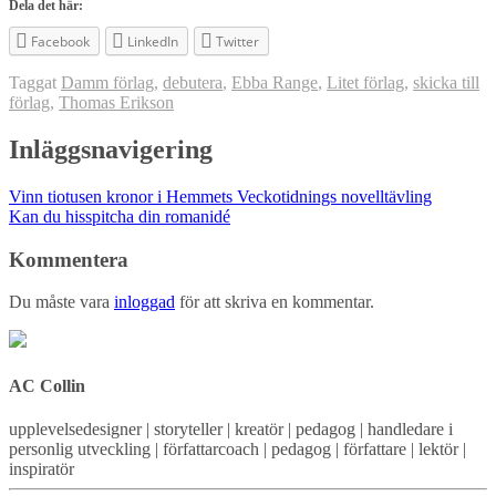
Dela det här:
Facebook
LinkedIn
Twitter
Taggat
Damm förlag
,
debutera
,
Ebba Range
,
Litet förlag
,
skicka till
förlag
,
Thomas Erikson
Inläggsnavigering
Vinn tiotusen kronor i Hemmets Veckotidnings novelltävling
Kan du hisspitcha din romanidé
Kommentera
Du måste vara
inloggad
för att skriva en kommentar.
AC Collin
upplevelsedesigner | storyteller | kreatör | pedagog | handledare i
personlig utveckling | författarcoach | pedagog | författare | lektör |
inspiratör