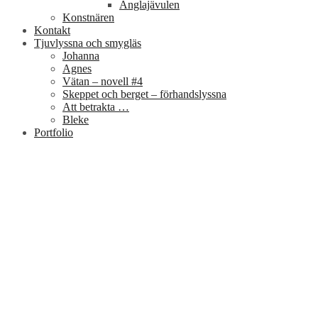
Änglajävulen
Konstnären
Kontakt
Tjuvlyssna och smygläs
Johanna
Agnes
Vätan – novell #4
Skeppet och berget – förhandslyssna
Att betrakta …
Bleke
Portfolio