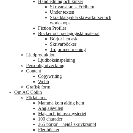
Handledning och kurser
Skrivarsafari – Fridhem
Under texten
Skräddarsydda skrivarkurser och
workshops
Fiction Profiler
Böcker och pedagogiskt material
Börjor i en ask
Skrivarböcker
Tröjor med mening
Ljudproduktion
Ljudboksinspelning
Personlig utveckling
Content
Copywriting
Webb
Grafisk form
Om AC Collin
Författaren
Mamma kom aldrig hem
Änglajävulen
Maja och jullovsmysteriet
100 charader
365 börjor – hejdå skrivkramp!
Fler böcker