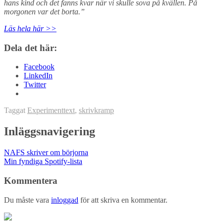
hans kind och det fanns kvar när vi skulle sova på kvällen. På
morgonen var det borta.”
Läs hela här >>
Dela det här:
Facebook
LinkedIn
Twitter
Taggat
Experimenttext
,
skrivkramp
Inläggsnavigering
NAFS skriver om börjorna
Min fyndiga Spotify-lista
Kommentera
Du måste vara
inloggad
för att skriva en kommentar.