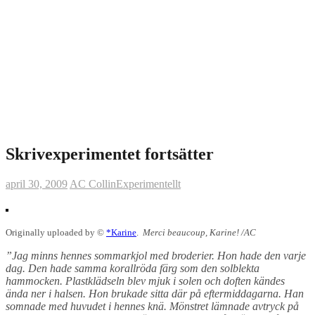
Skrivexperimentet fortsätter
april 30, 2009
AC Collin
Experimentellt
Originally uploaded by ©
*Karine
.
Merci beaucoup, Karine! /AC
”Jag minns hennes sommarkjol med broderier. Hon hade den varje
dag. Den hade samma korallröda färg som den solblekta
hammocken. Plastklädseln blev mjuk i solen och doften kändes
ända ner i halsen. Hon brukade sitta där på eftermiddagarna. Han
somnade med huvudet i hennes knä. Mönstret lämnade avtryck på